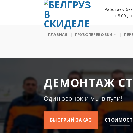
Skip
Работаем без
to
с 8:00 до
content
ГЛАВНАЯ
ГРУЗОПЕРЕВОЗКИ
ПЕР
ДЕМОНТАЖ СТ
Один звонок и мы в пути!
БЫСТРЫЙ ЗАКАЗ
СТОИМОСТ