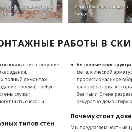
емонтаж несущей стены в
Демонтаж перегородки в
киделе
Скиделе
ОНТАЖНЫЕ РАБОТЫ В СКИ
а основных типа: несущие
Бетонные конструкци
ркас здания,
металлической арматур
Их полный демонтаж
профессиональное обо
оздание проема) требует
шлицефрезеры, которы
стены служат
без пыли. Стена разрез
огут быть снесены
аккуратно демонтирую
Почему стоит дов
зных типов стен
Мы предлагаем честные ц