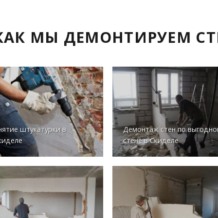
КАК МЫ ДЕМОНТИРУЕМ СТ
нятие штукатурки в
Демонтаж стен по выгодно
киделе
стене в Скиделе