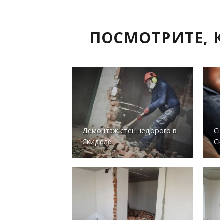
ПОСМОТРИТЕ, 
Демонтаж стен недорого в
С
Скиделе
С