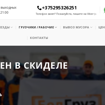
+375295326251
 выходных
 21:00
Телефон занят? Пожалуйста, пишите на Viber ▷
ЕЕЗДЫ
ГРУЗЧИКИ / РАБОЧИЕ
ВЫВОЗ МУСОРА
ЦЕ
КОНТАКТЫ
ЕН В СКИДЕЛЕ
Ь