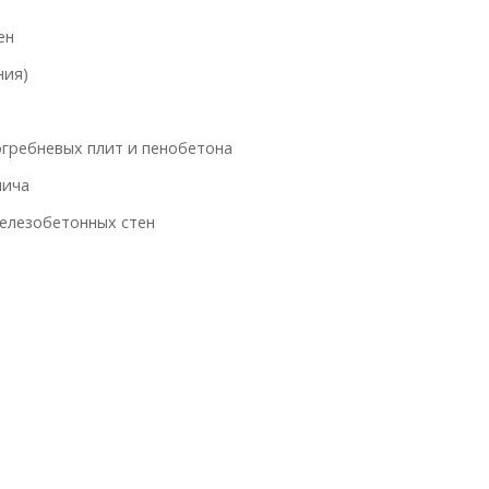
ен
ния)
огребневых плит и пенобетона
пича
елезобетонных стен