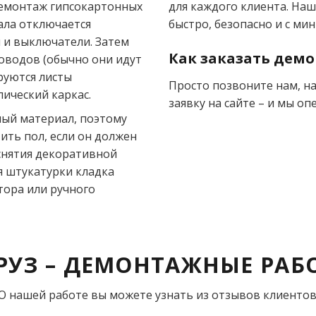
емонтаж гипсокартонных
для каждого клиента. На
ала отключается
быстро, безопасно и с м
 и выключатели. Затем
Как заказать демо
оводов (обычно они идут
руются листы
Просто позвоните нам, н
лический каркас.
заявку на сайте – и мы о
лый материал, поэтому
ить пол, если он должен
снятия декоративной
ия штукатурки кладка
ора или ручного
РУЗ – ДЕМОНТАЖНЫЕ РАБ
О нашей работе вы можете узнать из отзывов клиентов